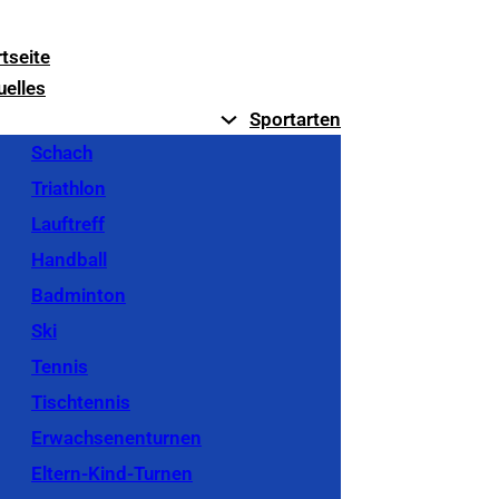
rtseite
uelles
Sportarten
Schach
Triathlon
Lauftreff
Handball
Badminton
Ski
Tennis
Tischtennis
Erwachsenenturnen
Eltern-Kind-Turnen