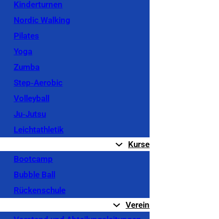
Kinderturnen
Nordic Walking
Pilates
Yoga
Zumba
Step‐Aerobic
Volleyball
Ju‐Jutsu
Leichtathletik
Kurse
Bootcamp
Bubble Ball
Rückenschule
Verein