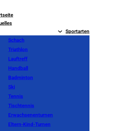
rtseite
uelles
Sportarten
Schach
Triathlon
Lauftreff
Handball
Badminton
Ski
Tennis
Tischtennis
Erwachsenenturnen
Eltern-Kind-Turnen