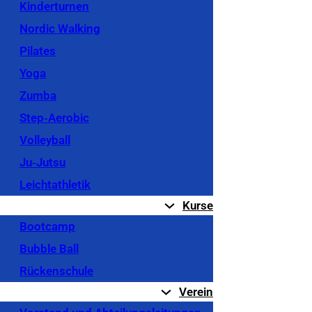
Kinderturnen
Nordic Walking
Pilates
Yoga
Zumba
Step‐Aerobic
Volleyball
Ju‐Jutsu
Leichtathletik
Kurse
Bootcamp
Bubble Ball
Rückenschule
Verein