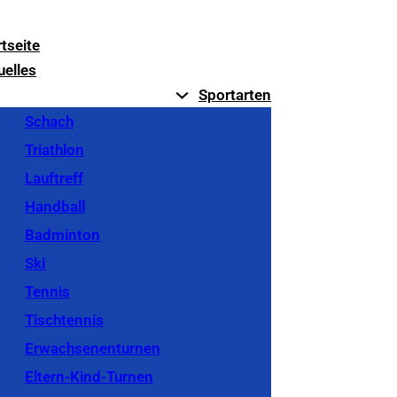
rtseite
uelles
Sportarten
Schach
Triathlon
Lauftreff
Handball
Badminton
Ski
Tennis
Tischtennis
Erwachsenenturnen
Eltern-Kind-Turnen