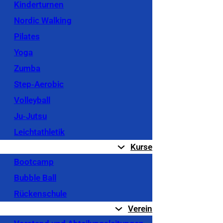
Kinderturnen
Nordic Walking
Pilates
Yoga
Zumba
Step‐Aerobic
Volleyball
Ju‐Jutsu
Leichtathletik
Kurse
Bootcamp
Bubble Ball
Rückenschule
Verein